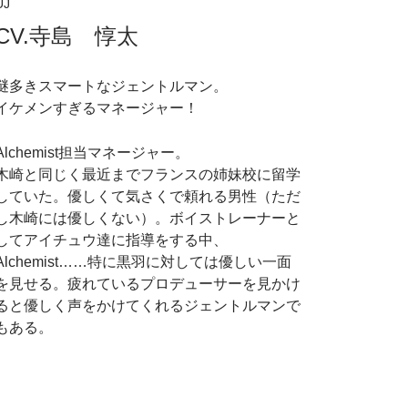
UJ
CV.寺島 惇太
謎多きスマートなジェントルマン。
イケメンすぎるマネージャー！
Alchemist担当マネージャー。
木崎と同じく最近までフランスの姉妹校に留学
していた。優しくて気さくで頼れる男性（ただ
し木崎には優しくない）。ボイストレーナーと
してアイチュウ達に指導をする中、
Alchemist……特に黒羽に対しては優しい一面
を見せる。疲れているプロデューサーを見かけ
ると優しく声をかけてくれるジェントルマンで
もある。