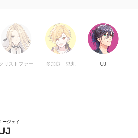
クリストファー
多加良 鬼丸
UJ
ユージェイ
UJ