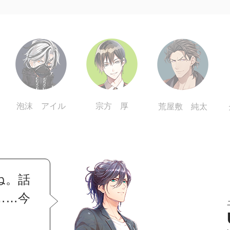
泡沫 アイル
宗方 厚
荒屋敷 純太
ね。話
……今