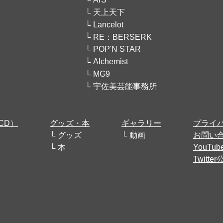
天上天下
Lancelot
RE：BERSERK
POP'N STAR
Alchemist
MG9
宇佐美芸能事務所
CD）
グッズ・本
ギャラリー
プライ
グッズ
動画
お問い
YouT
本
Twitt