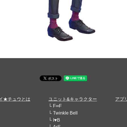
イ★チュウとは
ユニット&キャラクター
アプ
F∞F
Twinkle Bell
I♥B
ArS