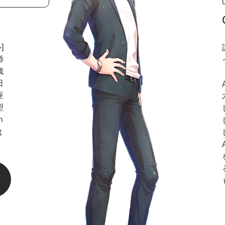
]
師
歳
日
座
型
ｍ
ｇ