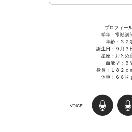
[プロフィール
学年：常勤講
年齢：３２
誕生日：９月３
星座：おとめ
血液型：Ｂ
身長：１８２ｃ
体重：６６Ｋ
VOICE