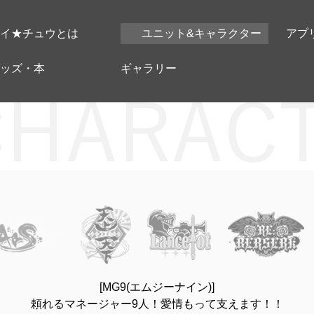
イ★チュウとは
ユニット&キャラクター
アプ
ッズ・本
ギャラリー
[MG9(エムジーナイン)]
頼れるマネージャー9人！
愛情もって支えます！！