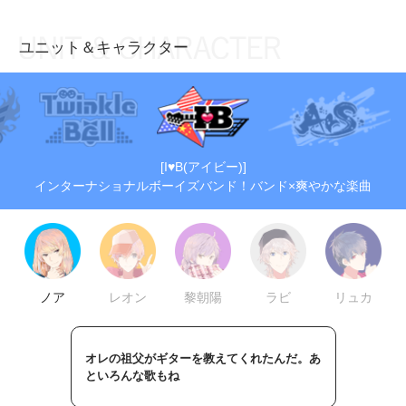
ユニット＆キャラクター
お知らせ
TOP
アイ★チュウとは
お知らせ
ユニット&キャラクター
アイ★チュウとは
[I♥B(アイビー)]
アプリゲーム
ユニット&キャラクター
インターナショナルボーイズバンド！バンド×爽やかな楽曲
イベント・キャンペーン
アプリゲーム
ミュージック
イベント・キャンペーン
グッズ・本
ミュージック
ノア
レオン
黎朝陽
ラビ
リュカ
ギャラリー
グッズ・本
ギャラリー
オレの祖父がギターを教えてくれたんだ。あ
といろんな歌もね