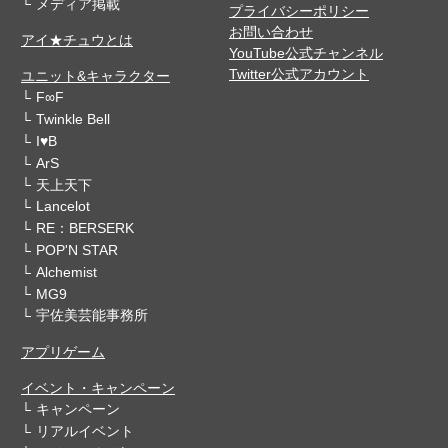
メディア掲載
プライバシーポリシー
お問い合わせ
アイ★チュウとは
YouTube公式チャンネル
Twitter公式アカウント
ユニット&キャラクター
F∞F
Twinkle Bell
I♥B
ArS
天上天下
Lancelot
RE：BERSERK
POP'N STAR
Alchemist
MG9
宇佐美芸能事務所
アプリゲーム
イベント・キャンペーン
キャンペーン
リアルイベント