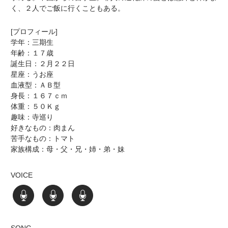
く、２人でご飯に行くこともある。
[プロフィール]
学年：三期生
年齢：１７歳
誕生日：２月２２日
星座：うお座
血液型：ＡＢ型
身長：１６７ｃｍ
体重：５０Ｋｇ
趣味：寺巡り
好きなもの：肉まん
苦手なもの：トマト
家族構成：母・父・兄・姉・弟・妹
VOICE