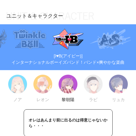
ユニット＆キャラクター
お知らせ
TOP
アイ★チュウとは
お知らせ
ユニット&キャラクター
アイ★チュウとは
[I♥B(アイビー)]
アプリゲーム
ユニット&キャラクター
インターナショナルボーイズバンド！バンド×爽やかな楽曲
イベント・キャンペーン
アプリゲーム
ミュージック
イベント・キャンペーン
グッズ・本
ミュージック
ノア
レオン
黎朝陽
ラビ
リュカ
ギャラリー
グッズ・本
ギャラリー
オレはあんまり前に出るのは得意じゃないか
ら・・・