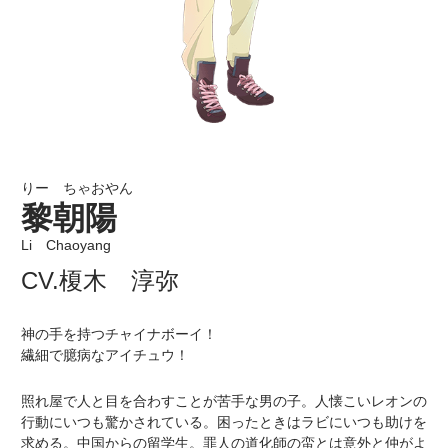
りー ちゃおやん
黎朝陽
Li Chaoyang
CV.榎木 淳弥
神の手を持つチャイナボーイ！
繊細で臆病なアイチュウ！
照れ屋で人と目を合わすことが苦手な男の子。人懐こいレオンの
行動にいつも驚かされている。困ったときはラビにいつも助けを
求める。中国からの留学生。罪人の道化師の蛮とは意外と仲がよ