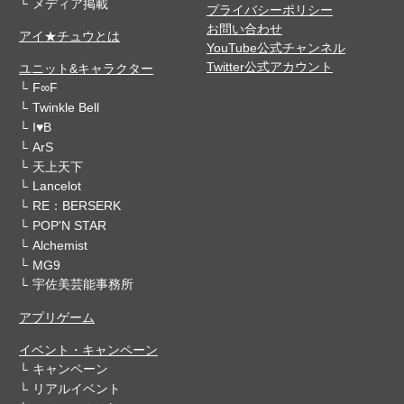
メディア掲載
プライバシーポリシー
お問い合わせ
アイ★チュウとは
YouTube公式チャンネル
Twitter公式アカウント
ユニット&キャラクター
F∞F
Twinkle Bell
I♥B
ArS
天上天下
Lancelot
RE：BERSERK
POP'N STAR
Alchemist
MG9
宇佐美芸能事務所
アプリゲーム
イベント・キャンペーン
キャンペーン
リアルイベント