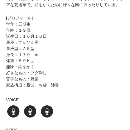
アな芸術家で、絵をかくために様々な国に行ったりしている。
[プロフィール]
学年：三期生
年齢：１９歳
誕生日：１０月１６日
星座：てんびん座
血液型：ＡＢ型
身長：１７９ｃｍ
体重：５９Ｋｇ
趣味：絵をかく
好きなもの：フグ刺し
苦手なもの：野菜
家族構成：親父・お袋・姉貴
VOICE