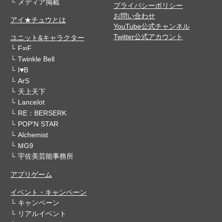
メディア掲載
プライバシーポリシー
お問い合わせ
アイ★チュウとは
YouTube公式チャンネル
Twitter公式アカウント
ユニット&キャラクター
F∞F
Twinkle Bell
I♥B
ArS
天上天下
Lancelot
RE：BERSERK
POP'N STAR
Alchemist
MG9
宇佐美芸能事務所
アプリゲーム
イベント・キャンペーン
キャンペーン
リアルイベント