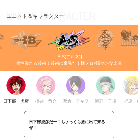
ユニット＆キャラクター
お知らせ
TOP
アイ★チュウとは
お知らせ
ユニット&キャラクター
アイ★チュウとは
[ArS(アルス)]
アプリゲーム
ユニット&キャラクター
個性溢れる芸術！芸術は爆発だ！懐メロ×賑やかな楽曲
イベント・キャンペーン
アプリゲーム
ミュージック
イベント・キャンペーン
グッズ・本
ミュージック
日下部 虎彦
桃井 恭介
鳶倉 アキヲ
海部 子規
折原 
ギャラリー
グッズ・本
ギャラリー
日下部虎彦だー！ちょっくら旅に出て来る
ぜ！