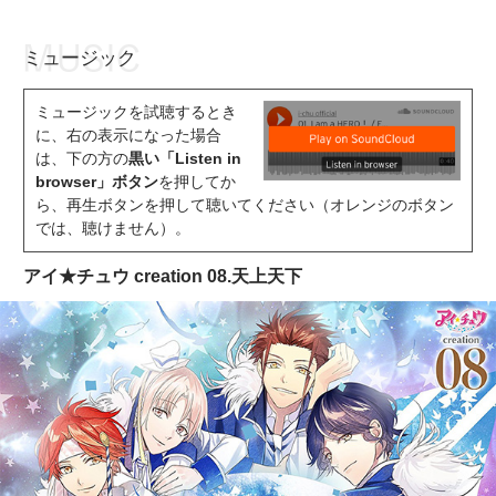
ミュージック
お知らせ
TOP
ミュージックを試聴するとき
アイ★チュウとは
お知らせ
に、右の表示になった場合
は、下の方の
黒い「Listen in
ユニット&キャラクター
アイ★チュウとは
browser」ボタン
を押してか
ら、再生ボタンを押して聴いてください（オレンジのボタン
アプリゲーム
ユニット&キャラクター
では、聴けません）。
イベント・キャンペーン
アプリゲーム
アイ★チュウ creation 08.天上天下
ミュージック
イベント・キャンペーン
グッズ・本
ミュージック
ギャラリー
グッズ・本
ギャラリー